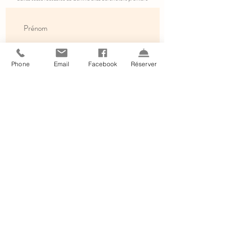
Phone
Email
Facebook
Réserver
S'inscrire
En cliquant sur s'inscrire, vous acceptez de recevoir les informations du
Comme chez Soi.
Mentions légales.