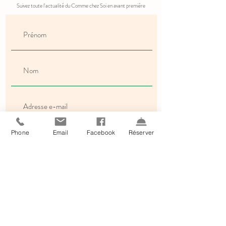
Suivez toute l'actualité du Comme chez Soi en avant première
Phone
Email
Facebook
Réserver
S'inscrire
En cliquant sur s'inscrire, vous acceptez de recevoir les informations du
Comme chez Soi.
Mentions légales.